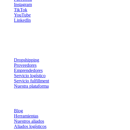
Instagram
TikTok
YouTube
LinkedIn
Recibe tips y estrategias directamente en tu correo. ¡Prometemos no
saturarte!
Servicios y soluciones
Dropshipping
Proveedores
Emprendedores
Servicio logístico
Servicio fulfillment
Nuestra plataforma
Sobre Nosotros
Blog
Herramientas
Nuestros aliados
Aliados logísticos