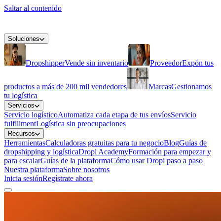
Saltar al contenido
Soluciones
Dropshipper
Vende sin inventario
Proveedor
Expón tus
productos a más de 200 mil vendedores
Marcas
Gestionamos
tu logística
Servicios
Servicio logístico
Automatiza cada etapa de tus envíos
Servicio
fulfillment
Logística sin preocupaciones
Recursos
Herramientas
Calculadoras gratuitas para tu negocio
Blog
Guías de
dropshipping y logística
Dropi Academy
Formación para empezar y
para escalar
Guías de la plataforma
Cómo usar Dropi paso a paso
Nuestra plataforma
Sobre nosotros
Inicia sesión
Regístrate ahora