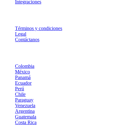
Integraciones
Legal
Términos y condiciones
Legal
Contáctanos
Dropi en Latinoamérica
Colombia
México
Panamá
Ecuador
Perú
Chile
Paraguay
Venezuela
Argentina
Guatemala
Costa Rica
© DROPI | TODOS LOS DERECHOS RESERVADOS | 2026