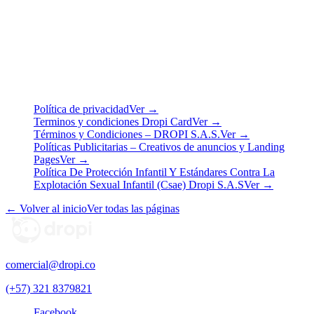
Última actualización: junio de 2024
Legal
Términos, políticas y documentos legales de Dropi S.A.S.
Política de privacidad
Ver →
Terminos y condiciones Dropi Card
Ver →
Términos y Condiciones – DROPI S.A.S.
Ver →
Políticas Publicitarias – Creativos de anuncios y Landing
Pages
Ver →
Política De Protección Infantil Y Estándares Contra La
Explotación Sexual Infantil (Csae) Dropi S.A.S
Ver →
← Volver al inicio
Ver todas las páginas
comercial@dropi.co
(+57) 321 8379821
Facebook