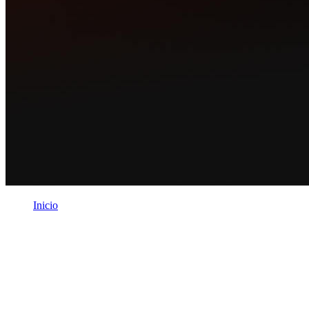
Inicio
/
Legal
Legal
Términos, políticas y documentos legales de Dropi S.A.S.
Legal