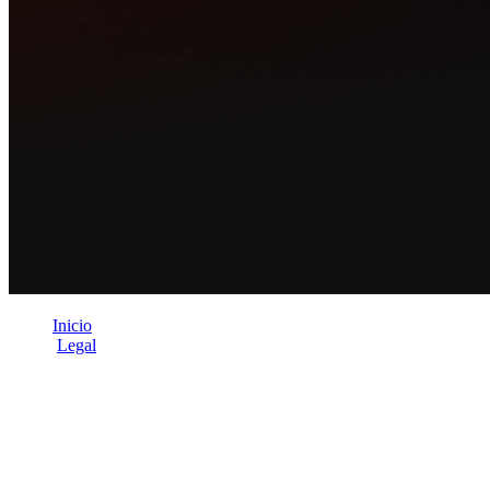
Inicio
/
Legal
/
Términos y Condiciones – DROPI S.A.S.
Términos y Condiciones – DROPI S.A.S.
4.1 Aviso sobre el Tratamiento de Datos y Proceso de Validación