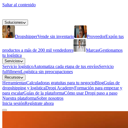
Saltar al contenido
Soluciones
Dropshipper
Vende sin inventario
Proveedor
Expón tus
productos a más de 200 mil vendedores
Marcas
Gestionamos
tu logística
Servicios
Servicio logístico
Automatiza cada etapa de tus envíos
Servicio
fulfillment
Logística sin preocupaciones
Recursos
Herramientas
Calculadoras gratuitas para tu negocio
Blog
Guías de
dropshipping y logística
Dropi Academy
Formación para empezar y
para escalar
Guías de la plataforma
Cómo usar Dropi paso a paso
Nuestra plataforma
Sobre nosotros
Inicia sesión
Regístrate ahora